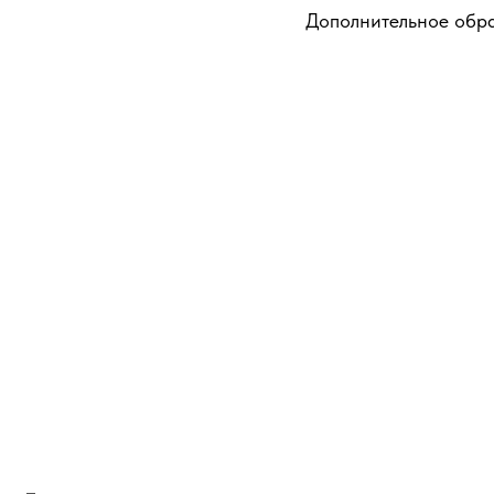
Дополнительное обр
тво
и
и