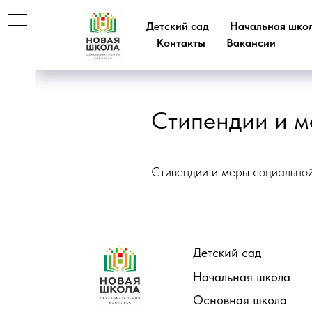
Детский сад
Начальная шко
Контакты
Вакансии
ия
ей
Стипендии и 
Стипендии и меры социальной
луги
Детский сад
Начальная школа
Основная школа
и